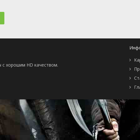
📖 История
🤪 Комедия
🎥 Короткометражка
🔪 Криминал
рама
🎼 Музыка
🧚‍♀️ Мультфильм
л
👨‍💼 Новости
🎒 Приключения
ьное тв
👨‍👩‍👧‍👦 Семейный
⚽ Спорт
у
🤯 Триллер
😱 Ужасы
Инф
астика
🤠 Фильм-нуар
🧝‍♂️ Фэнтези
ония
Ка
ы с хорошим HD качеством.
Пр
Ст
Гл