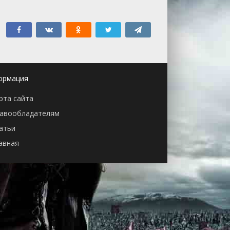
ормация
рта сайта
авообладателям
атьи
авная