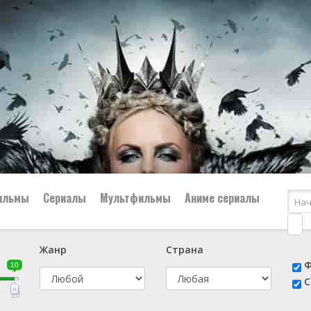
ильмы
Сериалы
Мультфильмы
Аниме сериалы
Жанр
Страна
е
📔 Биография
😎 Боевик
Ф
10
н
👨‍✈️ Военный
🕵️‍♂️ Детектив
С
й
📑 Документальный
😫 Драма
10