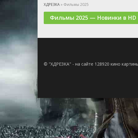
🎲 Игра
ХДРЕЗКА
» Фильмы 2025
🎙 Концерт
Фильмы 2025 — Новинки в HD
👫 Мелод
🕺 Мюзик
👨‍💻 Реал
🎤 Ток-шо
🧙‍♀️ Фант
🏅 Церем
© "ХДРЕЗКА" - на сайте 128920 кино картин